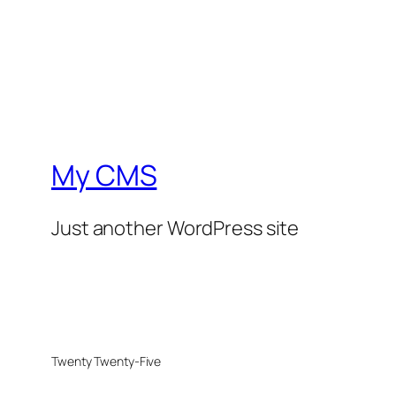
My CMS
Just another WordPress site
Twenty Twenty-Five